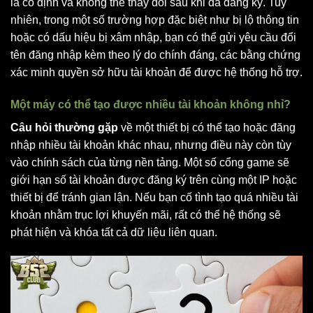
là cố định và không thể thay đổi sau khi đã đăng ký. Tuy
nhiên, trong một số trường hợp đặc biệt như bị lộ thông tin
hoặc có dấu hiệu bị xâm nhập, bạn có thể gửi yêu cầu đổi
tên đăng nhập kèm theo lý do chính đáng, các bằng chứng
xác minh quyền sở hữu tài khoản để được hệ thống hỗ trợ.
Một máy có thể tạo được nhiều tài khoản không nhỉ?
Câu hỏi thường gặp
về một thiết bị có thể tạo hoặc đăng
nhập nhiều tài khoản khác nhau, nhưng điều này còn tùy
vào chính sách của từng nền tảng. Một số cổng game sẽ
giới hạn số tài khoản được đăng ký trên cùng một IP hoặc
thiết bị để tránh gian lận. Nếu bạn cố tình tạo quá nhiều tài
khoản nhằm trục lợi khuyến mãi, rất có thể hệ thống sẽ
phát hiện và khóa tất cả dữ liệu liên quan.