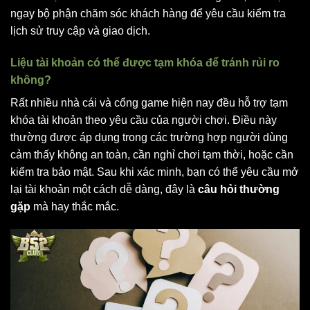
ngay bộ phận chăm sóc khách hàng để yêu cầu kiểm tra
lịch sử truy cập và giao dịch.
Liệu tài khoản có thể được tạm khóa để tránh rủi ro
không?
Rất nhiều nhà cái và cổng game hiện nay đều hỗ trợ tạm
khóa tài khoản theo yêu cầu của người chơi. Điều này
thường được áp dụng trong các trường hợp người dùng
cảm thấy không an toàn, cần nghỉ chơi tạm thời, hoặc cần
kiểm tra bảo mật. Sau khi xác minh, bạn có thể yêu cầu mở
lại tài khoản một cách dễ dàng, đây là
câu hỏi thường
gặp
mà hay thắc mắc.