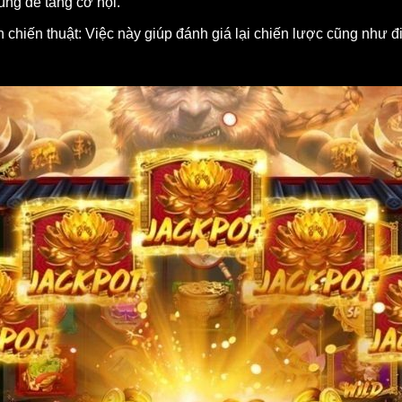
úng để tăng cơ hội.
h chiến thuật: Việc này giúp đánh giá lại chiến lược cũng như đ