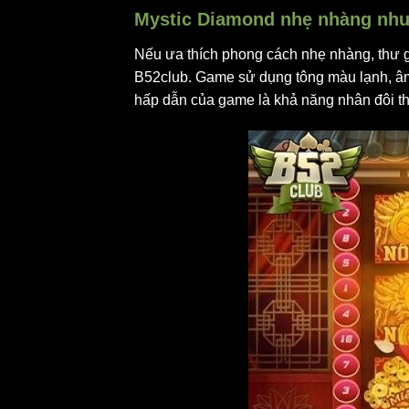
Mystic Diamond nhẹ nhàng nh
Nếu ưa thích phong cách nhẹ nhàng, thư g
B52club. Game sử dụng tông màu lạnh, âm
hấp dẫn của game là khả năng nhân đôi t