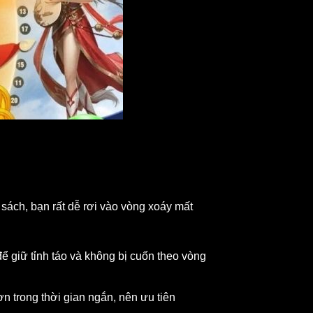
sách, bạn rất dễ rơi vào vòng xoáy mất
để giữ tỉnh táo và không bị cuốn theo vòng
n trong thời gian ngắn, nên ưu tiên