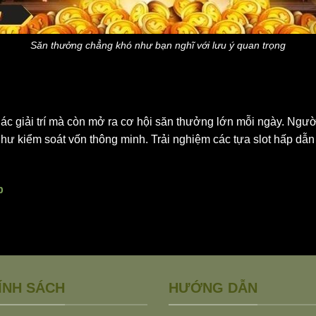
Săn thưởng chẳng khó như bạn nghĩ với lưu ý quan trọng
ác giải trí mà còn mở ra cơ hội săn thưởng lớn mỗi ngày. Ngườ
như kiểm soát vốn thông minh. Trải nghiệm các tựa slot hấp dẫ
b
ÍNH SÁCH
HƯỚNG DẪN