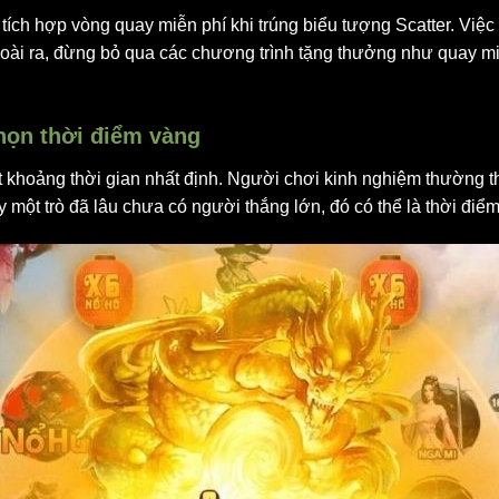
tích hợp vòng quay miễn phí khi trúng biểu tượng Scatter. Việc 
Ngoài ra, đừng bỏ qua các chương trình tặng thưởng như quay m
họn thời điểm vàng
 khoảng thời gian nhất định. Người chơi kinh nghiệm thường th
 một trò đã lâu chưa có người thắng lớn, đó có thể là thời điể