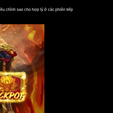
iều chỉnh sao cho hợp lý ở các phiên tiếp