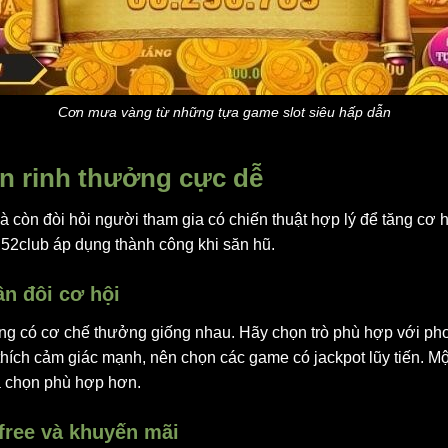
Cơn mưa vàng từ những tựa game slot siêu hấp dẫn
ận rinh thưởng cực dễ
 còn đòi hỏi người tham gia có chiến thuật hợp lý để tăng cơ h
B52club áp dụng thành công khi săn hũ.
n đôi cơ hội
g có cơ chế thưởng giống nhau. Hãy chọn trò phù hợp với phon
thích cảm giác mạnh, nên chọn các game có jackpot lũy tiến. M
ựa chọn phù hợp hơn.
free và khuyến mãi