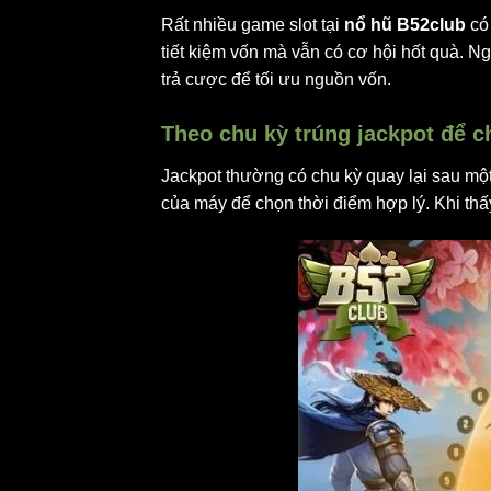
Rất nhiều game slot tại
nổ hũ B52club
có 
tiết kiệm vốn mà vẫn có cơ hội hốt quà. 
trả cược để tối ưu nguồn vốn.
Theo chu kỳ trúng jackpot để c
Jackpot thường có chu kỳ quay lại sau một
của máy để chọn thời điểm hợp lý. Khi thấy