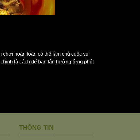
i chơi hoàn toàn có thể làm chủ cuộc vui
n chính là cách để bạn tận hưởng từng phút
THÔNG TIN