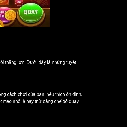
ội thắng lớn. Dưới đây là những tuyệt
g cách chơi của bạn, nếu thích ổn định,
ột mẹo nhỏ là hãy thử bằng chế độ quay