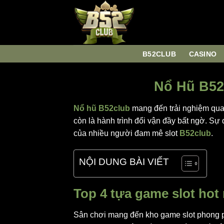
Bỏ
qua
nội
dung
B52CLUB
CASINO
Nổ Hũ B52c
Nổ hũ B52club
mang đến trải nghiệm quay 
còn là hành trình đổi vận đầy bất ngờ. Sự 
của nhiều người đam mê slot
B52club
.
NỘI DUNG BÀI VIẾT
Top 4 tựa game slot hot 
Sân chơi mang đến kho game slot phong ph