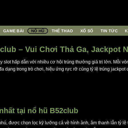
GAME BÀI
NỔ HŨ
THỂ THAO
XỔ SỐ
TIN TỨC
K
lub – Vui Chơi Thả Ga, Jackpot 
slot hấp dẫn với nhiều cơ hội trúng thưởng giá trị lớn. Mỗi vòn
đa dạng trong trò chơi, hiệu ứng rực rỡ cùng tỷ lệ trúng jackpot
nhất tại nổ hũ B52club
ú, được chọn lọc kỹ lưỡng cả về hình ảnh, âm thanh lẫn tỷ lệ 