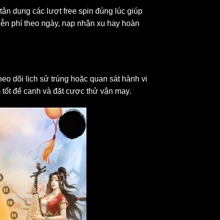
tận dụng các lượt free spin đúng lúc giúp
iễn phí theo ngày, nạp nhận xu hay hoàn
eo dõi lịch sử trúng hoặc quan sát hành vi
m tốt để canh và đặt cược thử vận may.