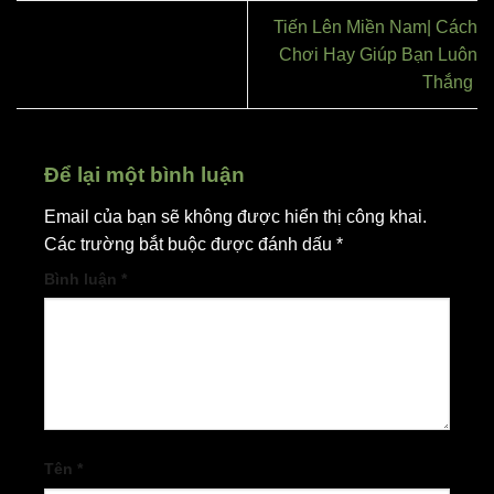
Tiến Lên Miền Nam| Cách
Chơi Hay Giúp Bạn Luôn
Thắng
Để lại một bình luận
Email của bạn sẽ không được hiển thị công khai.
Các trường bắt buộc được đánh dấu
*
Bình luận
*
Tên
*