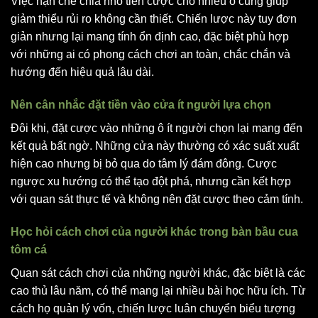
Việc hạn chế chia nhỏ tiền cược cho nhiều ô cũng giúp
giảm thiểu rủi ro không cần thiết. Chiến lược này tuy đơn
giản nhưng lại mang tính ổn định cao, đặc biệt phù hợp
với những ai có phong cách chơi an toàn, chắc chắn và
hướng đến hiệu quả lâu dài.
Nên cân nhắc đặt tiền vào cửa ít người lựa chọn
Đôi khi, đặt cược vào những ô ít người chọn lại mang đến
kết quả bất ngờ. Những cửa này thường có xác suất xuất
hiện cao nhưng bị bỏ qua do tâm lý đám đông. Cược
ngược xu hướng có thể tạo đột phá, nhưng cần kết hợp
với quan sát thực tế và không nên đặt cược theo cảm tính.
Học hỏi cách chơi của người khác trong bàn bầu cua
tôm cá
Quan sát cách chơi của những người khác, đặc biệt là các
cao thủ lâu năm, có thể mang lại nhiều bài học hữu ích. Từ
cách họ quản lý vốn, chiến lược luân chuyển biểu tượng