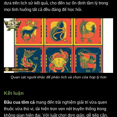
dựa trên lịch sử kết quả, cho đến sự ổn định tâm lý trong
mọi tình huống tất cả đều đáng để học hỏi.
Quan sát người khác để phân tích và chọn cửa hợp lý hơn
Kết luận
Bầu cua tôm cá
mang đến trải nghiệm giải trí vừa quen
thuộc vừa thú vị, tái hiện trọn vẹn nét truyền thống trong
không gian hiện đại. Với luật chơi đơn giản, dễ tiếp cận,