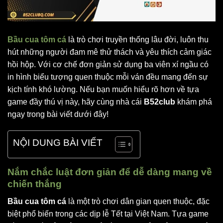
Bầu cua tôm cá
là trò chơi truyền thống lâu đời, luôn thu
hút những người đam mê thử thách và yêu thích cảm giác
hồi hộp. Với cơ chế đơn giản sử dụng ba viên xí ngầu có
in hình biểu tượng quen thuộc mỗi ván đều mang đến sự
kịch tính khó lường. Nếu bạn muốn hiểu rõ hơn về tựa
game đầy thú vị này, hãy cùng nhà cái
B52club
khám phá
ngay trong bài viết dưới đây!
NỘI DUNG BÀI VIẾT
Nắm chắc luật đơn giản để dễ dàng mang về
chiến thắng
Bầu cua tôm cá
là một trò chơi dân gian quen thuộc, đặc
biệt phổ biến trong các dịp lễ Tết tại Việt Nam. Tựa game