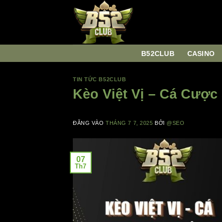
Bỏ
qua
nội
dung
B52CLUB
CASINO
TIN TỨC B52CLUB
Kèo Việt Vị – Cá Cược
ĐĂNG VÀO
THÁNG 7 7, 2025
BỞI
@SEO
07
Th7