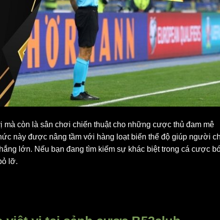
 vị mà còn là sân chơi chiến thuật cho những cược thủ đam mê
thức này được nâng tầm với hàng loạt biến thể độ giúp người c
thắng lớn. Nếu bạn đang tìm kiếm sự khác biệt trong cá cược b
ỏ lỡ.