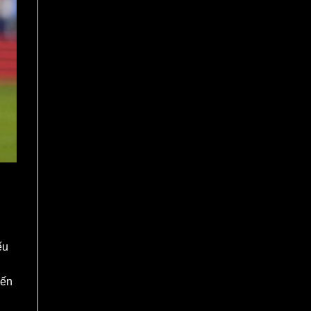
ếu
,
đến