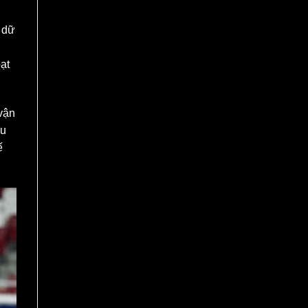
n dữ
oạt
 vận
hu
ế